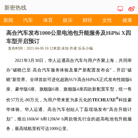
新密热线
新闻
汽车
体育
娱乐
财经
女性
健康
高合汽车发布1000公里电池包升能服务及HiPhi X四
车型开启预订
发布时间：
2021-04-06 16:12
来源:
未知
作者:
乐乐小编
2021
年
3
月
30
日，华人运通高合汽车与用户齐聚上海，共同举
办“破晓已至·高合汽车服务体验及量产新配置发布会”，开启“破
晓”新世界。全球首款可进化超跑
SUV
高合
HiPhiX
正式发布性能版
6
座、豪华版
6
座、旗舰版
6
座、旗舰版
4
座四款新配置车型，统一售
®
价
57
万元
-80
万元，为用户带来更为多元化的
TECHLUXE
科技豪
华体验。华人运通、高合汽车创始人丁磊现场发布“高合升能计
划”，推出
160kW
·
h
和
120kW
·
h
两款领先行业的超高电池包升能服
务，最高续航里程可达
1000
公里。