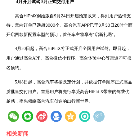
4
月开启试驾
5
月正式交付用户
高合
HiPhiX
创始版自
9
月
24
日开启预定以来，得到用户热情支
持，意向订单已远超
3000
个。高合汽车
APP
已于
3
月
30
日
20
时全面
开启四款新配置车型的预订，首任车主将享有“启新礼遇”。
4
月
20
日起，高合
HiPhiX
将正式开启全国用户试驾。即日起，
用户通过高合
APP
、高合微信小程序、高合体验中心等渠道即可报
名预约。
5
月
8
日起，高合汽车将按既定计划，并依据订单顺序正式高品
质批量交付用户。首批用户将先行享受高合
HiPhi X
带来的驾乘优
越感，率先领略高合汽车创造的出行新世界。
相关新闻