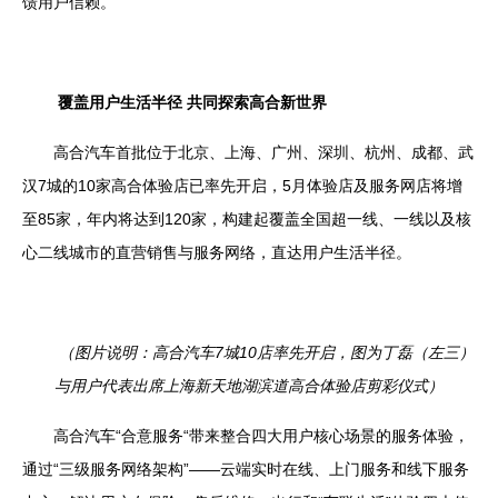
馈用户信赖。
覆盖用户生活半径 共同探索高合新世界
高合汽车首批位于北京、上海、广州、深圳、杭州、成都、武
汉
7
城的
10
家高合体验店已率先开启，
5
月体验店及服务网店将增
至
85
家，年内将达到
120
家，构建起覆盖全国超一线、一线以及核
心二线城市的直营销售与服务网络，直达用户生活半径。
（图片说明：高合汽车
7
城
10
店率先开启，图为丁磊（左三）
与用户代表出席上海新天地湖滨道高合体验店剪彩仪式）
高合汽车
“
合意服务“带来整合四大用户核心场景的服务体验，
通过“三级服务网络架构”——云端实时在线、上门服务和线下服务