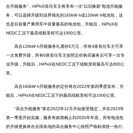
合升能服务”，
HiPhiX
首任车主将享有一次“以旧换新”电池升能服
务，可以选择升级到业界领先的
160kW
·
h
或
120kW
·
h
电池包，这
也是目前量产乘用车中容量最高的电池包，升能后，
HiPhiX
在
NEDC
工况下最高续航里程可达
1000
公里。
高合
120kW
·
h
升能服务礼遇价
6
万元，所有
4
座首任车主可享
一次免费升级，所有
6
座首任车主按照定价购买服务后可享一次专
业升级，升能后，
HiPhiX
在
NEDC
工况下续航里程最高可达
800
公
里。
高合
160kW
·
h
升能服务的定价将在
2022
年第四季度宣布，升
能后，
HiPhiX
在
NEDC
工况下的最高续航里程可达
1000
公里。
“高合升能服务”将在
2022
年
12
月开始接受预定，并在
2023
年
第一季度开始实施，服务有效期截止到
2025
年年底，所有电池包
的升级更换将在全国各地的高合服务中心按照严格标准统一执行。