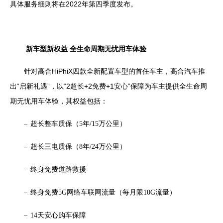
具体服务细则将在
2022
年第四季度发布。
新车型新权益 全生命周期无忧用车体验
针对高合
HiPhiX
四款全新配置车型的首任车主，高合汽车推
出“启新礼遇”，以“
2
超长
+2
免费
+1
安心”保障为车主提供全生命周
期无忧用车体验，其权益包括：
–
超长整车质保（
5
年
/15
万公里）
–
超长三电质保（
8
年
/24
万公里）
–
终身免费道路救援
–
终身免费
5G
网络车联网流量（每月限
10G
流量）
–
14
天安心购车保障