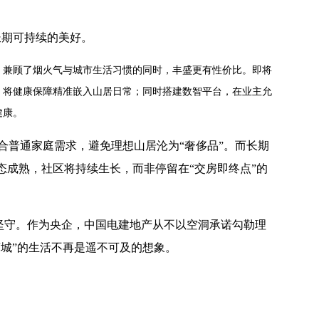
长期可持续的美好。
；兼顾了烟火气与城市生活习惯的同时，丰盛更有性价比。即将
，将健康保障精准嵌入山居日常；同时搭建数智平台，在业主允
健康。
合普通家庭需求，避免理想山居沦为
“
奢侈品
”
。而长期
态成熟，社区将持续生长，而非停留在
“
交房即终点
”
的
坚守。作为央企，中国电建地产从不以空洞承诺勾勒理
离城
”
的生活不再是遥不可及的想象。