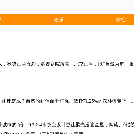
育
娱乐
财经
风，秋染山尖五彩，冬覆庭院落雪。北京山谷，以
“
自然为笔、服
。
，让建筑成为自然的延伸而非打扰。
依托
71.25%
的森林覆盖率，
是城市的
2
倍；
6.3-6.4
米挑空设计更让柔光漫遍全屋，阅读、休憩