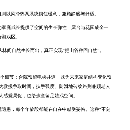
日则以风冷热泵系统锁住暖意，兼顾静谧与舒适。
为家庭成长提供了空间的生长弹性，露台与花园成全一
营游戏区。
从林间自然生长而出，真正实现
“
把山谷种回自然
”
。
每个细节：合院预留电梯井道，既为未来家庭结构变化预
为救援争取时间，扶手弧度、防滑地砖纹路则兼顾老人
人感觉局促，也给孩童留足嬉戏空间。
境隐患，每个年龄段都能在自在中感受妥帖。这种
“
不刻