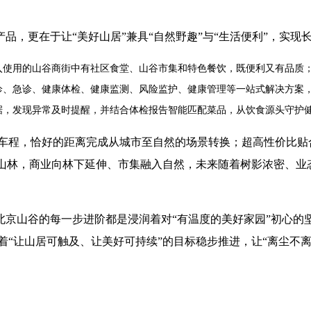
产品，更在于让
“
美好山居
”
兼具
“
自然野趣
”
与
“
生活便利
”
，实现
入使用的山谷商街中有社区食堂、山谷市集和特色餐饮，既便利又有品质
诊、急诊、健康体检、健康监测、风险监护、健康管理等一站式解决方案
据，发现异常及时提醒，并结合体检报告智能匹配菜品，从饮食源头守护
车程，恰好的距离完成从城市至自然的场景转换；超高性价比贴
山林，商业向林下延伸、市集融入自然，未来随着树影浓密、业
北京山谷的每一步进阶都是浸润着对
“
有温度的美好家园
”
初心的
着
“
让山居可触及、让美好可持续
”
的目标稳步推进，让
“
离尘不