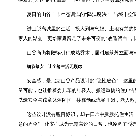
挟着
3
万
/cm^3
的负氧离子充盈室内，同时有效减少密闭
夏日的山谷自带生态调温的
“
降温魔法
”
，当城市空
进山脱离城里的生活，投入到与气候、土地有关的
家人的聚会，更给家庭留足了未来可变的
“
改造留白
”
，
山谷商街将陆续引种成熟乔木，届时建筑外立面与
细节藏安，让全龄生活无顾虑
安全感，是北京山谷产品设计的
“
隐性底色
”
。这里
留可能，也让推着婴儿车的年轻人、搬运重物的住户告
洗漱安全与孩童沐浴防护；楼栋动线流畅开阔，老人散
这些设计没有醒目标识，却在日常中默默托住生活
意的周全
”
，让安心成为无需言说的日常，也诠释了
“
家