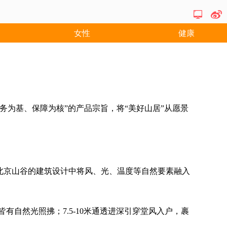
女性
健康
务为基、保障为核
”
的产品宗旨，将
“
美好山居
”
从愿景
北京山谷的建筑设计中将风、光、温度等自然要素融入
皆有自然光照拂；
7.5-10
米通透进深引穿堂风入户，裹