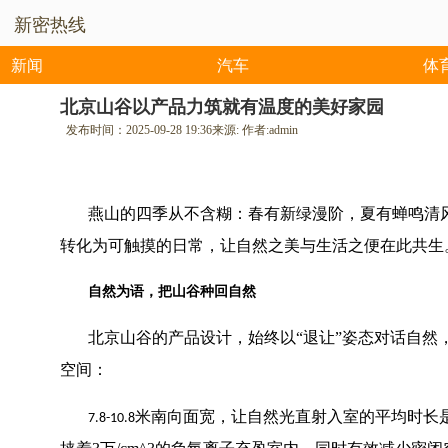
新密热线
新闻
汽车
体
北京山谷以产品力筑就有温度的美好家园
发布时间：
2025-09-28 19:36
来源:
作者:
admin
燕山的四季从不含糊：春有新绿漫阶，夏有蝉鸣清
转化为可触摸的日常，让自然之美与生活之便在此共生
自然为语，把山谷种回自然
北京山谷的产品设计，始终以
“
退让
”
姿态对话自然
空间：
米南向面宽，让自然光直射入室的平均时长
7.8-10.8